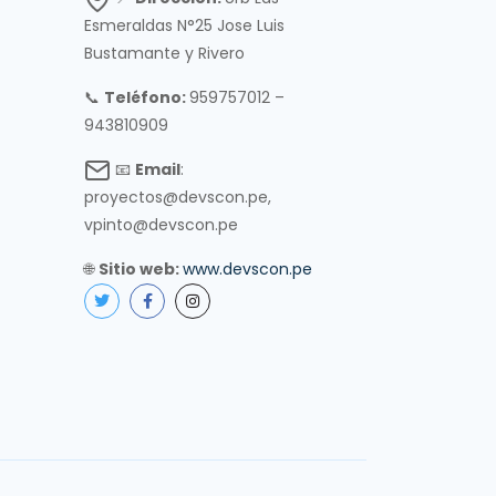
Esmeraldas N°25 Jose Luis
Bustamante y Rivero
📞
Teléfono:
959757012 –
943810909
📧
Email
:
proyectos@devscon.pe,
vpinto@devscon.pe
🌐
Sitio web:
www.devscon.pe