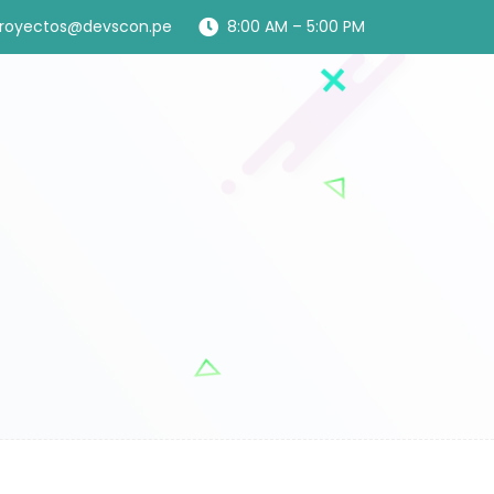
royectos@devscon.pe
8:00 AM – 5:00 PM