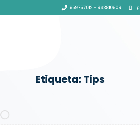
959757012 - 943810909
p
Etiqueta:
Tips