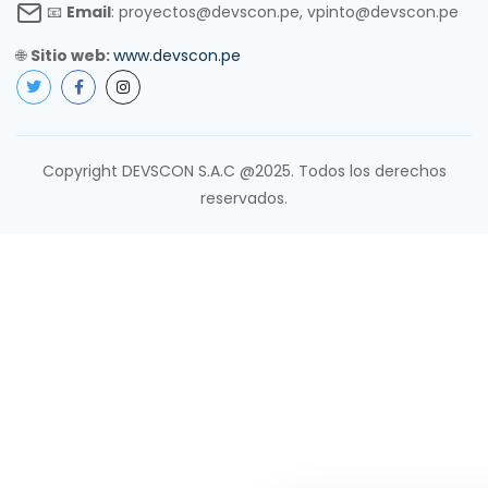
📧
Email
: proyectos@devscon.pe, vpinto@devscon.pe
🌐
Sitio web:
www.devscon.pe
Copyright DEVSCON S.A.C @2025. Todos los derechos
reservados.