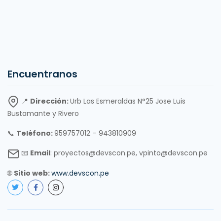
Encuentranos
📍
Dirección:
Urb Las Esmeraldas N°25 Jose Luis
Bustamante y Rivero
📞
Teléfono:
959757012 – 943810909
📧
Email
: proyectos@devscon.pe, vpinto@devscon.pe
🌐
Sitio web:
www.devscon.pe