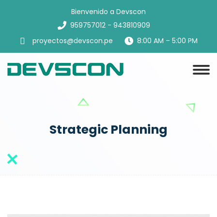
Bienvenido a Devscon
959757012 - 943810909
proyectos@devscon.pe
8:00 AM – 5:00 PM
Strategic Planning